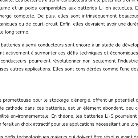
lume et un poids comparables aux batteries Li-ion actuelles. 
harge complète. De plus, elles sont intrinsèquement beaucoup
iques ou de court-circuit. Enfin, elles devraient avoir une duré
le long terme.
batteries à semi-conducteurs sont encore à un stade de dévelo
llent activement à surmonter ces défis techniques et économique
conducteurs pourraient révolutionner non seulement l’industr
ses autres applications. Elles sont considérées comme l’une de
ie prometteuse pour le stockage d’énergie, offrant un potentie
 de cathode dans ces batteries, est un élément abondant, peu c
lité environnementale. En théorie, les batteries Li-S pourraient 
 ferait un choix attractif pour les applications nécessitant une lo
 défis technologiques majeurs qui doivent être résolus avant de 