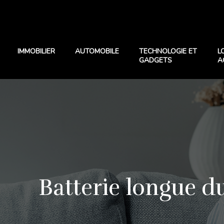
IMMOBILIER
AUTOMOBILE
TECHNOLOGIE ET
L
GADGETS
A
Batterie longue du