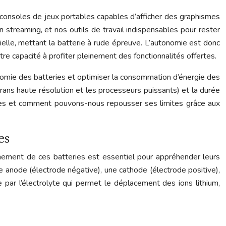
 consoles de jeux portables capables d’afficher des graphismes
 streaming, et nos outils de travail indispensables pour rester
ielle, mettant la batterie à rude épreuve. L’autonomie est donc
tre capacité à profiter pleinement des fonctionnalités offertes.
nomie des batteries et optimiser la consommation d’énergie des
ans haute résolution et les processeurs puissants) et la durée
obiles et comment pouvons-nous repousser ses limites grâce aux
es
nnement de ces batteries est essentiel pour appréhender leurs
une anode (électrode négative), une cathode (électrode positive),
e par l’électrolyte qui permet le déplacement des ions lithium,