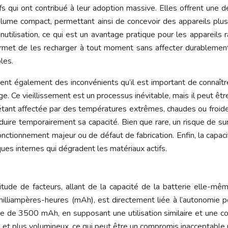
fs qui ont contribué à leur adoption massive. Elles offrent une d
ume compact, permettant ainsi de concevoir des appareils plus 
nutilisation, ce qui est un avantage pratique pour les appareils
permet de les recharger à tout moment sans affecter durablement
les.
ent également des inconvénients qu’il est important de connaîtr
ge. Ce vieillissement est un processus inévitable, mais il peut ê
étant affectée par des températures extrêmes, chaudes ou froid
duire temporairement sa capacité. Bien que rare, un risque de 
onctionnement majeur ou de défaut de fabrication. Enfin, la cap
iques internes qui dégradent les matériaux actifs.
titude de facteurs, allant de la capacité de la batterie elle-
 milliampères-heures (mAh), est directement liée à l’autonomie
ie de 3500 mAh, en supposant une utilisation similaire et une
 et plus volumineux, ce qui peut être un compromis inacceptable po