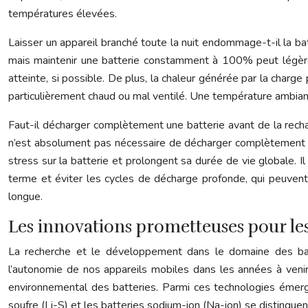
températures élevées.
Laisser un appareil branché toute la nuit endommage-t-il la ba
mais maintenir une batterie constamment à 100% peut légèreme
atteinte, si possible. De plus, la chaleur générée par la charge
particulièrement chaud ou mal ventilé. Une température ambian
Faut-il décharger complètement une batterie avant de la recha
n’est absolument pas nécessaire de décharger complètement les
stress sur la batterie et prolongent sa durée de vie globale.
terme et éviter les cycles de décharge profonde, qui peuvent
longue.
Les innovations prometteuses pour les
La recherche et le développement dans le domaine des batt
l’autonomie de nos appareils mobiles dans les années à venir.
environnemental des batteries. Parmi ces technologies émergen
soufre (Li-S) et les batteries sodium-ion (Na-ion) se distinguent