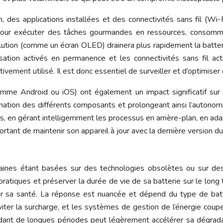
des applications installées et des connectivités sans fil (Wi-
 pour exécuter des tâches gourmandes en ressources, consomm
lution (comme un écran OLED) drainera plus rapidement la batte
lisation activés en permanence et les connectivités sans fil a
tivement utilisé. Il est donc essentiel de surveiller et d’optimis
omme Android ou iOS) ont également un impact significatif sur 
mation des différents composants et prolongeant ainsi l’autonom
 en gérant intelligemment les processus en arrière-plan, en ada
mportant de maintenir son appareil à jour avec la dernière version 
aines étant basées sur des technologies obsolètes ou sur des 
ratiques et préserver la durée de vie de sa batterie sur le long 
 sa santé. La réponse est nuancée et dépend du type de batte
ter la surcharge, et les systèmes de gestion de l’énergie coup
t de longues périodes peut légèrement accélérer sa dégradation