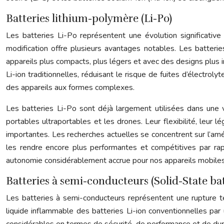
Batteries lithium-polymère (Li-Po)
Les batteries Li-Po représentent une évolution significative d
modification offre plusieurs avantages notables. Les batteri
appareils plus compacts, plus légers et avec des designs plus
Li-ion traditionnelles, réduisant le risque de fuites d’électro
des appareils aux formes complexes.
Les batteries Li-Po sont déjà largement utilisées dans une v
portables ultraportables et les drones. Leur flexibilité, leur l
importantes. Les recherches actuelles se concentrent sur l’am
les rendre encore plus performantes et compétitives par rap
autonomie considérablement accrue pour nos appareils mobiles
Batteries à semi-conducteurs (Solid-State bat
Les batteries à semi-conducteurs représentent une rupture t
liquide inflammable des batteries Li-ion conventionnelles p
considérables en termes de sécurité, de performance et de durabi