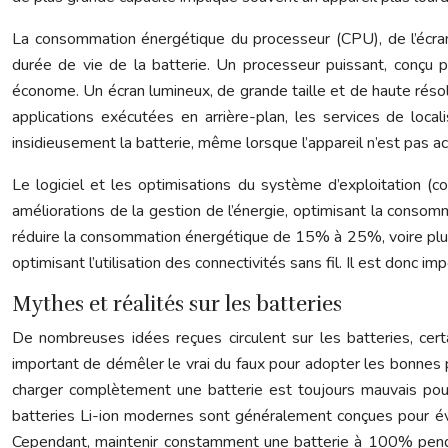
La consommation énergétique du processeur (CPU), de l’écran, 
durée de vie de la batterie. Un processeur puissant, conçu
économe. Un écran lumineux, de grande taille et de haute réso
applications exécutées en arrière-plan, les services de loca
insidieusement la batterie, même lorsque l’appareil n’est pas ac
Le logiciel et les optimisations du système d’exploitation (c
améliorations de la gestion de l’énergie, optimisant la consom
réduire la consommation énergétique de 15% à 25%, voire plus,
optimisant l’utilisation des connectivités sans fil. Il est donc i
Mythes et réalités sur les batteries
De nombreuses idées reçues circulent sur les batteries, cert
important de démêler le vrai du faux pour adopter les bonnes p
charger complètement une batterie est toujours mauvais pour
batteries Li-ion modernes sont généralement conçues pour évi
Cependant, maintenir constamment une batterie à 100% pendan