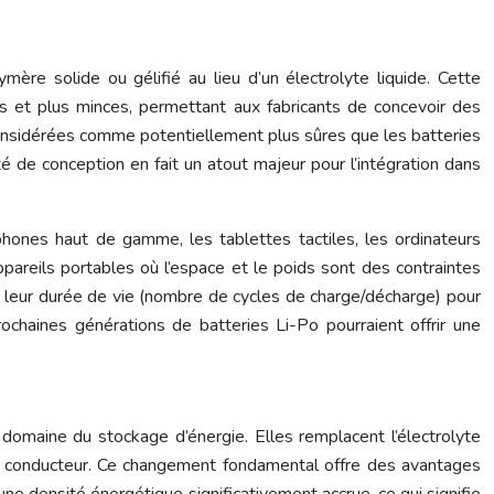
ymère solide ou gélifié au lieu d’un électrolyte liquide. Cette
es et plus minces, permettant aux fabricants de concevoir des
considérées comme potentiellement plus sûres que les batteries
té de conception en fait un atout majeur pour l’intégration dans
phones haut de gamme, les tablettes tactiles, les ordinateurs
 appareils portables où l’espace et le poids sont des contraintes
e leur durée de vie (nombre de cycles de charge/décharge) pour
chaines générations de batteries Li-Po pourraient offrir une
omaine du stockage d’énergie. Elles remplacent l’électrolyte
re conducteur. Ce changement fondamental offre des avantages
une densité énergétique significativement accrue, ce qui signifie