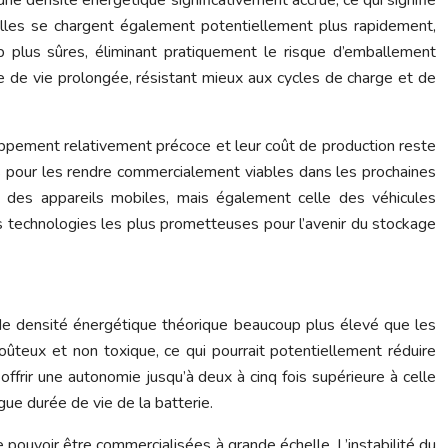
Elles se chargent également potentiellement plus rapidement,
 plus sûres, éliminant pratiquement le risque d’emballement
e de vie prolongée, résistant mieux aux cycles de charge et de
ppement relativement précoce et leur coût de production reste
s pour les rendre commercialement viables dans les prochaines
ie des appareils mobiles, mais également celle des véhicules
s technologies les plus prometteuses pour l’avenir du stockage
l de densité énergétique théorique beaucoup plus élevé que les
oûteux et non toxique, ce qui pourrait potentiellement réduire
offrir une autonomie jusqu’à deux à cinq fois supérieure à celle
ngue durée de vie de la batterie.
pouvoir être commercialisées à grande échelle. L’instabilité du