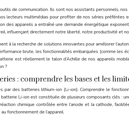
utils de communication. Ils sont nos assistants personnels, nos
os lecteurs multimédias pour profiter de nos séries préférées en
ation des appareils a entraîné une demande énergétique exponent
l, influençant directement notre liberté, notre productivité et no
ent à la recherche de solutions innovantes pour améliorer l’auto
erformance brute, les fonctionnalités embarquées (comme les écr
la batterie est réellement le talon d’Achille de nos appareils m
on ?
eries : comprendre les bases et les limit
s par des batteries lithium-ion (Li-ion). Comprendre le fonctio
La batterie Li-ion est constituée de plusieurs composants clés : 
éaction chimique contrôlée entre l’anode et la cathode, facilité
re au fonctionnement de l’appareil.