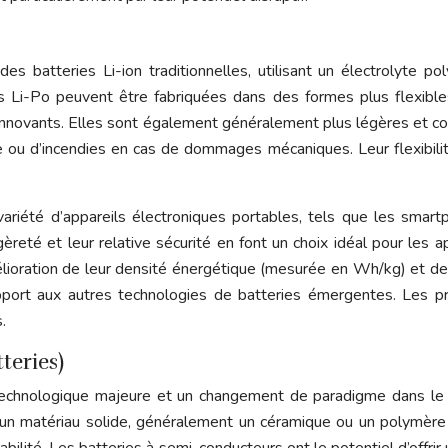
es batteries Li-ion traditionnelles, utilisant un électrolyte pol
es Li-Po peuvent être fabriquées dans des formes plus flexibl
 innovants. Elles sont également généralement plus légères et 
lyte ou d’incendies en cas de dommages mécaniques. Leur flexibili
ariété d’appareils électroniques portables, tels que les smart
égèreté et leur relative sécurité en font un choix idéal pour les
élioration de leur densité énergétique (mesurée en Wh/kg) et d
port aux autres technologies de batteries émergentes. Les pro
.
teries)
echnologique majeure et un changement de paradigme dans le d
ar un matériau solide, généralement un céramique ou un polymè
lité. Les batteries à semi-conducteurs ont le potentiel d’offrir 