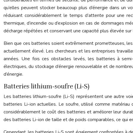
qu’elles peuvent stocker beaucoup plus d’énergie dans un vo
réduisant considérablement le temps d’attente pour une rec
thermique, d’incendie ou d’explosion en cas de dommages mécan
décharge répétées et conservant une capacité plus élevée sur 
Bien que ces batteries soient extrêmement prometteuses, les 
actuellement élevé. Les chercheurs et les entreprises travai
années. Une fois ces obstacles levés, les batteries à semi-
électriques, du stockage d’énergie renouvelable et de nombreu
d’énergie.
Batteries lithium-soufre (Li-S)
Les batteries lithium-soufre (Li-S) représentent une autre vo
batteries Li-ion actuelles. Le soufre, utilisé comme matériau
considérablement le coût des batteries et améliorer leur durabi
des batteries Li-ion de taille et de poids comparables, ce qui en
Cependant, les batteries Li-S sont également confrontées à des