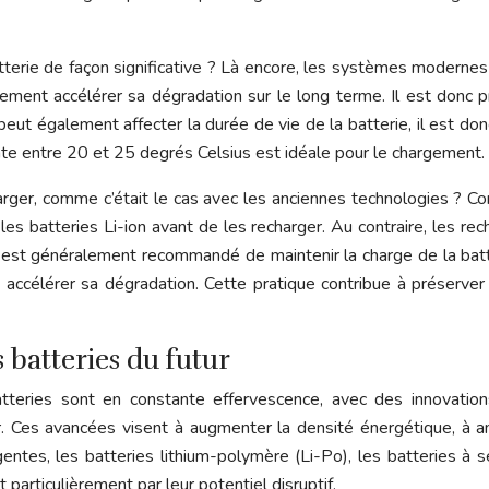
tterie de façon significative ? Là encore, les systèmes modernes 
nt accélérer sa dégradation sur le long terme. Il est donc pr
 peut également affecter la durée de vie de la batterie, il est do
te entre 20 et 25 degrés Celsius est idéale pour le chargement.
rger, comme c’était le cas avec les anciennes technologies ? Co
 batteries Li-ion avant de les recharger. Au contraire, les rech
 Il est généralement recommandé de maintenir la charge de la b
 accélérer sa dégradation. Cette pratique contribue à préserver
 batteries du futur
eries sont en constante effervescence, avec des innovations
 Ces avancées visent à augmenter la densité énergétique, à amél
tes, les batteries lithium-polymère (Li-Po), les batteries à se
 particulièrement par leur potentiel disruptif.