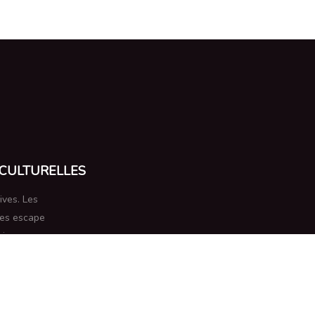
 CULTURELLES
ives. Les
 Les escape
is.