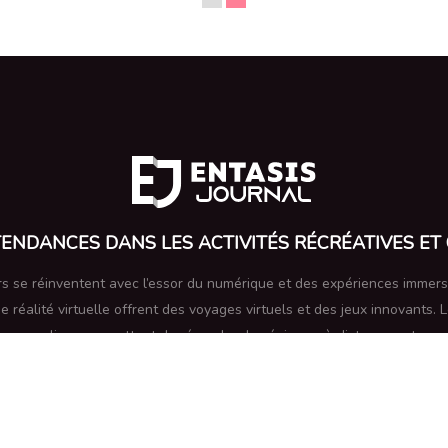
ENDANCES DANS LES ACTIVITÉS RÉCRÉATIVES ET
irs se réinventent avec l’essor du numérique et des expériences immers
 réalité virtuelle offrent des voyages virtuels et des jeux innovants.
mes en ligne permettent de résoudre des énigmes à distance entre am