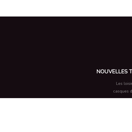
NOUVELLES T
Les lois
casques de
ga