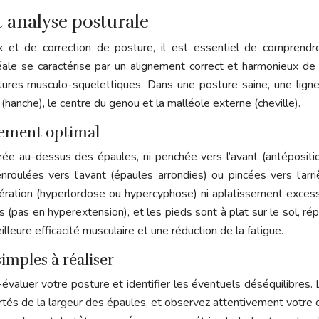
 analyse posturale
et de correction de posture, il est essentiel de comprendre
ale se caractérise par un alignement correct et harmonieux de l
tures musculo-squelettiques. Dans une posture saine, une ligne 
r (hanche), le centre du genou et la malléole externe (cheville).
gnement optimal
ée au-dessus des épaules, ni penchée vers l’avant (antéposition
oulées vers l’avant (épaules arrondies) ou pincées vers l’arr
ération (hyperlordose ou hypercyphose) ni aplatissement excessif.
is (pas en hyperextension), et les pieds sont à plat sur le sol, r
leure efficacité musculaire et une réduction de la fatigue.
imples à réaliser
valuer votre posture et identifier les éventuels déséquilibres. 
rtés de la largeur des épaules, et observez attentivement votre 