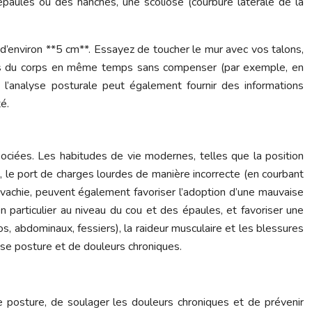
épaules ou des hanches, une scoliose (courbure latérale de la
d’environ **5 cm**. Essayez de toucher le mur avec vos talons,
rties du corps en même temps sans compenser (par exemple, en
 l’analyse posturale peut également fournir des informations
é.
ociées. Les habitudes de vie modernes, telles que la position
, le port de charges lourdes de manière incorrecte (en courbant
 avachie, peuvent également favoriser l’adoption d’une mauvaise
n particulier au niveau du cou et des épaules, et favoriser une
s, abdominaux, fessiers), la raideur musculaire et les blessures
se posture et de douleurs chroniques.
re posture, de soulager les douleurs chroniques et de prévenir