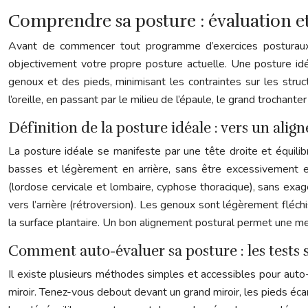
Comprendre sa posture : évaluation et
Avant de commencer tout programme d’exercices posturaux 
objectivement votre propre posture actuelle. Une posture idé
genoux et des pieds, minimisant les contraintes sur les struc
l’oreille, en passant par le milieu de l’épaule, le grand trochante
Définition de la posture idéale : vers un ali
La posture idéale se manifeste par une tête droite et équilibr
basses et légèrement en arrière, sans être excessivement enr
(lordose cervicale et lombaire, cyphose thoracique), sans exag
vers l’arrière (rétroversion). Les genoux sont légèrement fléch
la surface plantaire. Un bon alignement postural permet une meil
Comment auto-évaluer sa posture : les tests s
Il existe plusieurs méthodes simples et accessibles pour auto-é
miroir. Tenez-vous debout devant un grand miroir, les pieds éca