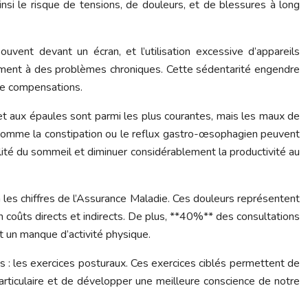
insi le risque de tensions, de douleurs, et de blessures à long
ent devant un écran, et l’utilisation excessive d’appareils
lement à des problèmes chroniques. Cette sédentarité engendre
 de compensations.
t aux épaules sont parmi les plus courantes, mais les maux de
fs comme la constipation ou le reflux gastro-œsophagien peuvent
té du sommeil et diminuer considérablement la productivité au
 les chiffres de l’Assurance Maladie. Ces douleurs représentent
en coûts directs et indirects. De plus, **40%** des consultations
 un manque d’activité physique.
es : les exercices posturaux. Ces exercices ciblés permettent de
 articulaire et de développer une meilleure conscience de notre