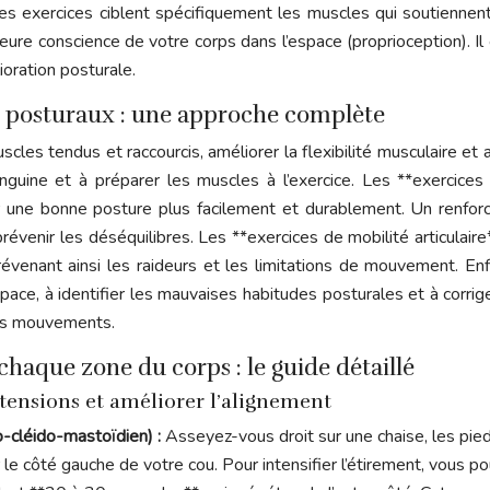
es exercices ciblent spécifiquement les muscles qui soutiennent 
ure conscience de votre corps dans l’espace (proprioception). Il
oration posturale.
es posturaux : une approche complète
cles tendus et raccourcis, améliorer la flexibilité musculaire et
sanguine et à préparer les muscles à l’exercice. Les **exercic
nir une bonne posture plus facilement et durablement. Un renf
 prévenir les déséquilibres. Les **exercices de mobilité articula
évenant ainsi les raideurs et les limitations de mouvement. Enfi
pace, à identifier les mauvaises habitudes posturales et à corri
des mouvements.
haque zone du corps : le guide détaillé
s tensions et améliorer l’alignement
no-cléido-mastoïdien) :
Asseyez-vous droit sur une chaise, les pied
r le côté gauche de votre cou. Pour intensifier l’étirement, vous p