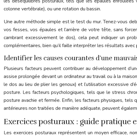
les déséquilibres posturaux, tels que les épaules enroulées 
colonne vertébrale), ou une rotation du bassin.
Une autre méthode simple est le test du mur. Tenez-vous debou
vos fesses, vos épaules et l’arrière de votre tête, sans fo
cambrant excessivement le dos), cela peut indiquer un probl
complémentaires, bien qu’il faille interpréter les résultats avec
Identifier les causes courantes d’une mauvai
Plusieurs facteurs peuvent contribuer au développement d’une
assise prolongée devant un ordinateur au travail ou à la maiso
le dos au lieu de plier les genoux) et l’utilisation excessive
posture. Les facteurs psychologiques, tels que le stress chron
posture avachie et fermée. Enfin, les facteurs physiques, tels 
antérieures non traitées de manière adéquate, peuvent égaleme
Exercices posturaux : guide pratique e
Les exercices posturaux représentent un moyen efficace, non i