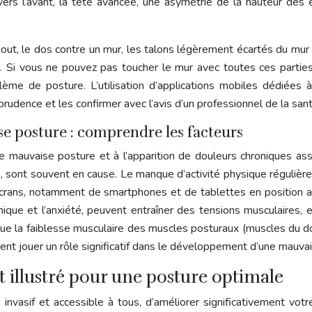
vers l’avant, la tête avancée, une asymétrie de la hauteur des 
t, le dos contre un mur, les talons légèrement écartés du mur 
rcer. Si vous ne pouvez pas toucher le mur avec toutes ces pa
ème de posture. L’utilisation d’applications mobiles dédiées à
 prudence et les confirmer avec l’avis d’un professionnel de la sant
se posture : comprendre les facteurs
 mauvaise posture et à l’apparition de douleurs chroniques ass
n, sont souvent en cause. Le manque d’activité physique régulière
 d’écrans, notamment de smartphones et de tablettes en position
ique et l’anxiété, peuvent entraîner des tensions musculaires, e
que la faiblesse musculaire des muscles posturaux (muscles du do
nt jouer un rôle significatif dans le développement d’une mauvai
t illustré pour une posture optimale
nvasif et accessible à tous, d’améliorer significativement vot