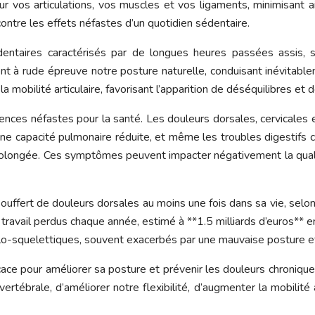
r vos articulations, vos muscles et vos ligaments, minimisant a
ontre les effets néfastes d’un quotidien sédentaire.
ires caractérisés par de longues heures passées assis, souv
t à rude épreuve notre posture naturelle, conduisant inévitab
a mobilité articulaire, favorisant l’apparition de déséquilibres et
ces néfastes pour la santé. Les douleurs dorsales, cervicales e
u’une capacité pulmonaire réduite, et même les troubles digesti
prolongée. Ces symptômes peuvent impacter négativement la quali
uffert de douleurs dorsales au moins une fois dans sa vie, selon
 travail perdus chaque année, estimé à **1.5 milliards d’euros** 
lo-squelettiques, souvent exacerbés par une mauvaise posture et
cace pour améliorer sa posture et prévenir les douleurs chroniqu
ertébrale, d’améliorer notre flexibilité, d’augmenter la mobilité