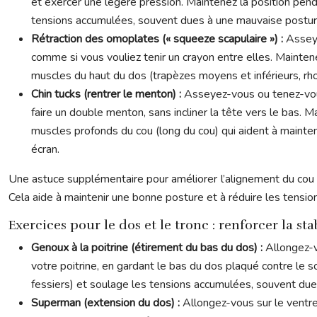
et exercer une légère pression. Maintenez la position penda
tensions accumulées, souvent dues à une mauvaise posture
Rétraction des omoplates (« squeeze scapulaire ») :
Asseye
comme si vous vouliez tenir un crayon entre elles. Mainten
muscles du haut du dos (trapèzes moyens et inférieurs, rho
Chin tucks (rentrer le menton) :
Asseyez-vous ou tenez-vous
faire un double menton, sans incliner la tête vers le bas. 
muscles profonds du cou (long du cou) qui aident à mainten
écran.
Une astuce supplémentaire pour améliorer l’alignement du cou en 
Cela aide à maintenir une bonne posture et à réduire les tensio
Exercices pour le dos et le tronc : renforcer la sta
Genoux à la poitrine (étirement du bas du dos) :
Allongez-v
votre poitrine, en gardant le bas du dos plaqué contre le 
fessiers) et soulage les tensions accumulées, souvent due
Superman (extension du dos) :
Allongez-vous sur le ventre