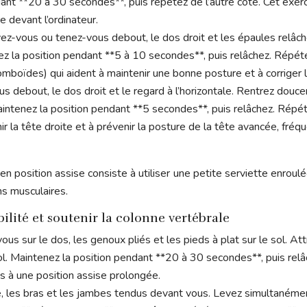
nt **20 à 30 secondes**, puis répétez de l’autre côté. Cet exerci
 devant l’ordinateur.
z-vous ou tenez-vous debout, le dos droit et les épaules relâch
ez la position pendant **5 à 10 secondes**, puis relâchez. Répéte
mboïdes) qui aident à maintenir une bonne posture et à corriger 
 debout, le dos droit et le regard à l’horizontale. Rentrez douc
Maintenez la position pendant **5 secondes**, puis relâchez. Répét
ir la tête droite et à prévenir la posture de la tête avancée, f
position assise consiste à utiliser une petite serviette enroulée
ns musculaires.
bilité et soutenir la colonne vertébrale
ous sur le dos, les genoux pliés et les pieds à plat sur le sol. 
sol. Maintenez la position pendant **20 à 30 secondes**, puis relâ
s à une position assise prolongée.
, les bras et les jambes tendus devant vous. Levez simultanémen