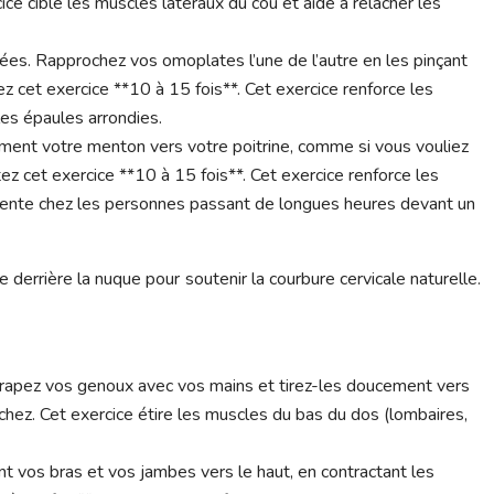
ce cible les muscles latéraux du cou et aide à relâcher les
ées. Rapprochez vos omoplates l’une de l’autre en les pinçant
z cet exercice **10 à 15 fois**. Cet exercice renforce les
les épaules arrondies.
ement votre menton vers votre poitrine, comme si vous vouliez
ez cet exercice **10 à 15 fois**. Cet exercice renforce les
réquente chez les personnes passant de longues heures devant un
 derrière la nuque pour soutenir la courbure cervicale naturelle.
Attrapez vos genoux avec vos mains et tirez-les doucement vers
chez. Cet exercice étire les muscles du bas du dos (lombaires,
t vos bras et vos jambes vers le haut, en contractant les