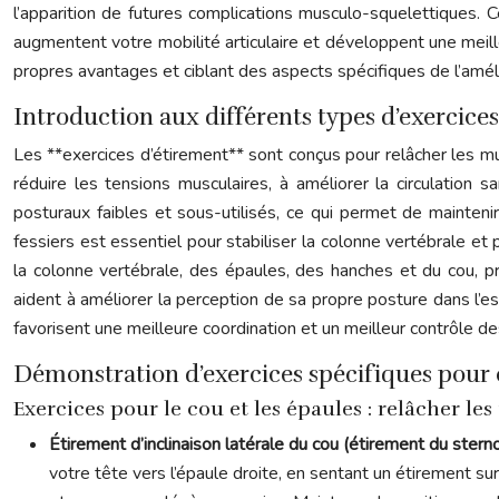
l’apparition de futures complications musculo-squelettiques. C
augmentent votre mobilité articulaire et développent une meille
propres avantages et ciblant des aspects spécifiques de l’améli
Introduction aux différents types d’exercic
Les **exercices d’étirement** sont conçus pour relâcher les mus
réduire les tensions musculaires, à améliorer la circulation 
posturaux faibles et sous-utilisés, ce qui permet de mainte
fessiers est essentiel pour stabiliser la colonne vertébrale et
la colonne vertébrale, des épaules, des hanches et du cou, pr
aident à améliorer la perception de sa propre posture dans l’es
favorisent une meilleure coordination et un meilleur contrôle 
Démonstration d’exercices spécifiques pour c
Exercices pour le cou et les épaules : relâcher le
Étirement d’inclinaison latérale du cou (étirement du ster
votre tête vers l’épaule droite, en sentant un étirement su