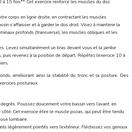
 à 15 fois**. Cet exercice renforce les muscles du dos
otre corps en ligne droite, en contractant les muscles
in s’affaisser et à garder le dos droit. Visez à maintenir la
ominaux profonds (transverse), les muscles obliques et les
es. Levez simultanément un bras devant vous et la jambe
 puis revenez à la position de départ. Répétez l’exercice 10 à
iers.
nds, améliorant ainsi la stabilité du tronc et la posture. Des
xercices posturaux.
 degrés. Poussez doucement votre bassin vers l’avant, en
 côté. Cet exercice étire le muscle psoas, qui peut être tendu
dose lombaire.
eils légèrement pointés vers l’extérieur. Fléchissez vos genoux