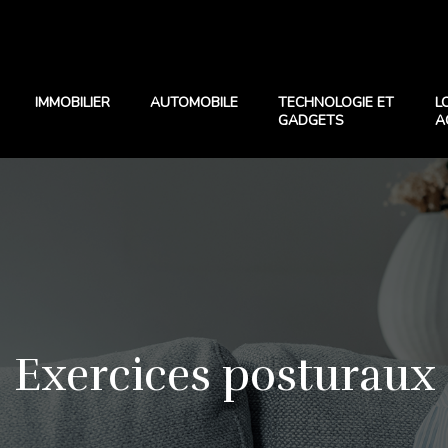
IMMOBILIER
AUTOMOBILE
TECHNOLOGIE ET
L
GADGETS
A
Exercices posturaux 