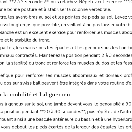
ant **2 à 3 secondes**, puis relâchez. Répétez cet exercice **10
 une bonne posture et à stabiliser la colonne vertébrale.
re, les avant-bras au sol et les pointes de pieds au sol. Levez v
si longtemps que possible, en veillant à ne pas laisser votre bass
planche est un excellent exercice pour renforcer les muscles abd
et la stabilité du tronc.
pattes, les mains sous les épaules et les genoux sous les hanch
minaux contractés. Maintenez la position pendant 2 à 3 secondes,
n, la stabilité du tronc et renforce les muscles du dos et les fess
néfique pour renforcer les muscles abdominaux et dorsaux profo
u dos sur swiss ball peuvent être intégrés dans votre routine d’e
r la mobilité et l’alignement
 à genoux sur le sol, une jambe devant vous, le genou plié à 90
la position pendant **20 à 30 secondes**, puis répétez de l’autre
tribuant ainsi à une bascule antérieure du bassin et à une hyperlor
vous debout, les pieds écartés de la largeur des épaules, les ort