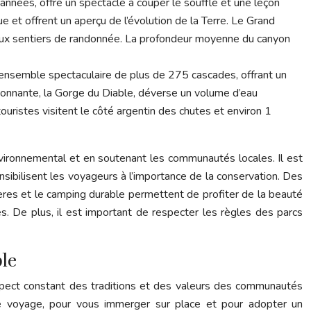
nnées, offre un spectacle à couper le souffle et une leçon
e et offrent un aperçu de l’évolution de la Terre. Le Grand
reux sentiers de randonnée. La profondeur moyenne du canyon
 un ensemble spectaculaire de plus de 275 cascades, offrant un
ionnante, la Gorge du Diable, déverse un volume d’eau
uristes visitent le côté argentin des chutes et environ 1
nvironnemental et en soutenant les communautés locales. Il est
nsibilisent les voyageurs à l’importance de la conservation. Des
vières et le camping durable permettent de profiter de la beauté
es. De plus, il est important de respecter les règles des parcs
ble
respect constant des traditions et des valeurs des communautés
re voyage, pour vous immerger sur place et pour adopter un