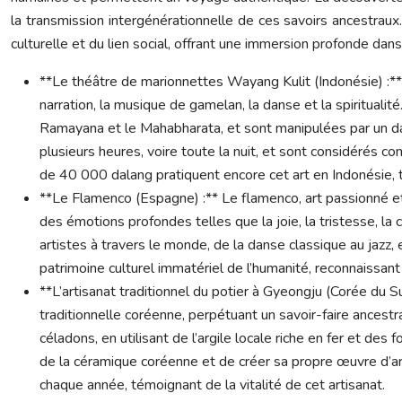
la transmission intergénérationnelle de ces savoirs ancestraux.
culturelle et du lien social, offrant une immersion profonde dan
**Le théâtre de marionnettes Wayang Kulit (Indonésie) :**
narration, la musique de gamelan, la danse et la spiritua
Ramayana et le Mahabharata, et sont manipulées par un dal
plusieurs heures, voire toute la nuit, et sont considérés 
de 40 000 dalang pratiquent encore cet art en Indonésie, t
**Le Flamenco (Espagne) :** Le flamenco, art passionné et e
des émotions profondes telles que la joie, la tristesse, la
artistes à travers le monde, de la danse classique au jazz, 
patrimoine culturel immatériel de l’humanité, reconnaissant
**L’artisanat traditionnel du potier à Gyeongju (Corée du Su
traditionnelle coréenne, perpétuant un savoir-faire ancest
céladons, en utilisant de l’argile locale riche en fer et des
de la céramique coréenne et de créer sa propre œuvre d’ar
chaque année, témoignant de la vitalité de cet artisanat.