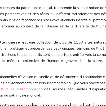
les trésors du patrimoine mondial, transcende la simple notion de
 perspectives et des récits qui diffèrent radicalement des nôtres
ntinuent de façonner ces sites exceptionnels inscrits au patrimo
nsformer au contact de la richesse et de la diversité de l’huma
te richesse, est une collection de plus de 1150 sites naturels
fier, protéger et préserver ces lieux uniques, témoins de l’ingé
tractions touristiques; ils sont des portes d’entrée vers la com
nt la mémoire collective de l’humanité, gravée dans la pierre, 
tionnelles d’évasion culturelle et de découverte du patrimoine cu
r des environnements naturels incomparables. Que vous soyez passi
ulturelles contemporaines
des sources inépuisables d’inspirati
ion du patrimoine mondial.
autres mondes : voyage culturel et imm