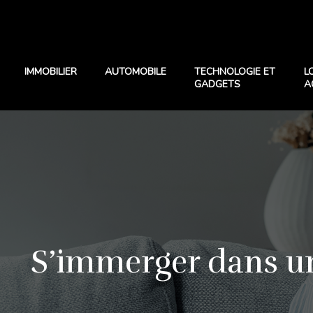
IMMOBILIER
AUTOMOBILE
TECHNOLOGIE ET
L
GADGETS
A
S’immerger dans un