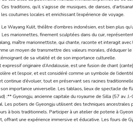
 Ces traditions, qu’il s’agisse de musiques, de danses, d’artisana
s les coutumes locales et enrichissant l’expérience de voyage.
 Le Wayang Kulit, théâtre d’ombres indonésien, est bien plus qu’u
lité. Les marionnettes, finement sculptées dans du cuir, représ
ang, maître marionnettiste, qui chante, raconte et interagit avec
comme un moyen de transmettre des valeurs morales, d’éduquer le p
émoignant de sa vitalité et de son importance culturelle.
xpressif originaire d’Andalousie, est une fusion de chant (cante)
 colère et l’espoir, et est considéré comme un symbole de l’ident
et continue d’évoluer, tout en préservant ses racines traditionnel
 son importance universelle. Les tablaos, lieux de spectacle de f
d) :** Gyeongju, ancienne capitale du royaume de Silla (57 av. J.-C
ral. Les potiers de Gyeongju utilisent des techniques ancestrale
 fours à bois traditionnels. Participer à un atelier de poterie à Gy
t, offrant une expérience immersive et éducative. Les fours de G