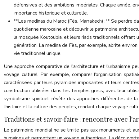
défensives et des ambitions impériales. Chaque année, envir
importance historique et culturelle.
**Les medinas du Maroc (Fès, Marrakech) :** Se perdre da
quotidienne marocaine et découvrir le patrimoine architec
la mosquée Koutoubia, et leurs riads traditionnels offrant u
génération. La medina de Fès, par exemple, abrite enviro
vie traditionnel unique.
Une approche comparative de l’architecture et l’urbanisme peut
voyage culturel. Par exemple, comparer l’organisation spatia
caractérisées par leurs pyramides imposantes et leurs centre
construction utilisées dans les temples grecs, avec leur util
symbolisme spirituel, révèle des approches différentes de la sp
l’histoire et la culture des peuples, rendant chaque voyage culture
Traditions et savoir-faire : rencontre avec l’
Le patrimoine mondial ne se limite pas aux monuments et aux pa
humaines et permettent un voyage authentique. La découverte 